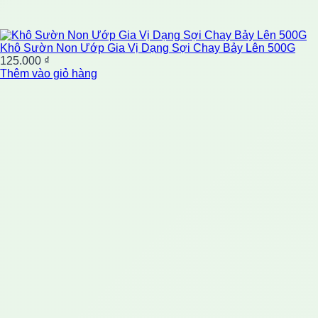
Khô Sườn Non Ướp Gia Vị Dạng Sợi Chay Bảy Lên 500G
125.000
₫
Thêm vào giỏ hàng