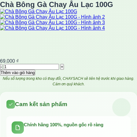
Chà Bông Gà Chay Âu Lạc 100G
69.000
₫
Chà
Bông
Thêm vào giỏ hàng
Gà
Nếu số lượng trong kho có thay đổi, CHAYSACH sẽ liên hệ trước khi giao hàng.
Chay
Cám ơn quý khách.
Âu
Lạc
100G
Cam kết sản phẩm
số
lượng
Chính hãng 100%, nguồn gốc rõ ràng