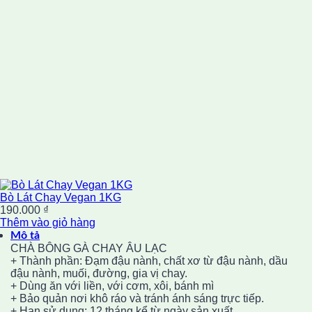
Bò Lát Chay Vegan 1KG
190.000
₫
Thêm vào giỏ hàng
Mô tả
CHÀ BÔNG GÀ CHAY ÂU LẠC
+ Thành phần: Đạm đậu nành, chất xơ từ đậu nành, dầu
đậu nành, muối, đường, gia vị chay.
+ Dùng ăn với liền, với cơm, xôi, bánh mì
+ Bảo quản nơi khô ráo và tránh ánh sáng trực tiếp.
+ Hạn sử dụng: 12 tháng kể từ ngày sản xuất.