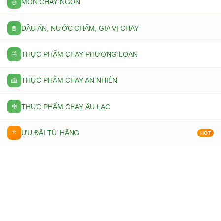
🍚
MÓN CHAY NGON
🧂
DẦU ĂN, NƯỚC CHẤM, GIA VỊ CHAY
🍜
THỰC PHẨM CHAY PHƯƠNG LOAN
🍰
THỰC PHẨM CHAY AN NHIÊN
❄️
THỰC PHẨM CHAY ÂU LẠC
⭐
ƯU ĐÃI TỪ HÃNG
HOT