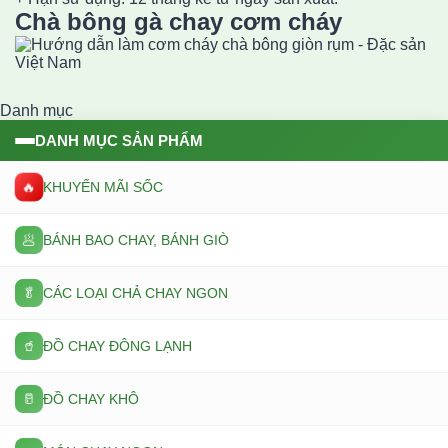
Chà bông gà chay cơm cháy
Danh mục
DANH MỤC SẢN PHẨM
🔥
KHUYẾN MÃI SỐC
🥟
BÁNH BAO CHAY, BÁNH GIÒ
🥬
CÁC LOẠI CHẢ CHAY NGON
🥤
ĐỒ CHAY ĐÔNG LẠNH
🥛
ĐỒ CHAY KHÔ