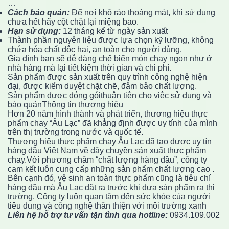
…
Cách bảo quản:
Để nơi khô ráo thoáng mát, khi sử dụng
chưa hết hãy cột chặt lại miệng bao.
Hạn sử dụng:
12 tháng kể từ ngày sản xuất
Thành phần nguyên liệu được lựa chọn kỹ lưỡng, không
chứa hóa chất độc hại, an toàn cho người dùng.
Gia đình bạn sẽ dễ dàng chế biến món chay ngon như ở
nhà hàng mà lại tiết kiệm thời gian và chi phí.
Sản phẩm được sản xuất trên quy trình công nghệ hiện
đại, được kiểm duyệt chặt chẽ, đảm bảo chất lượng.
Sản phẩm được đóng góithuận tiện cho việc sử dụng và
bảo quảnThông tin thương hiệu
Hơn 20 năm hình thành và phát triển, thương hiệu thực
phẩm chay “Âu Lạc” đã khẳng định được uy tính của mình
trên thị trường trong nước và quốc tế.
Thương hiệu thực phẩm chay Âu Lạc đã tạo được uy tín
hàng đầu Việt Nam về dây chuyền sản xuất thực phẩm
chay.Với phương châm “chất lượng hàng đầu”, công ty
cam kết luôn cung cấp những sản phẩm chất lượng cao .
Bên cạnh đó, vệ sinh an toàn thực phẩm cũng là tiêu chí
hàng đầu mà Âu Lạc đặt ra trước khi đưa sản phẩm ra thị
trường. Công ty luôn quan tâm đến sức khỏe của người
tiêu dung và công nghệ thân thiện với môi trường xanh
Liên hệ hỗ trợ tư vấn tận tình qua hotline:
0934.109.002