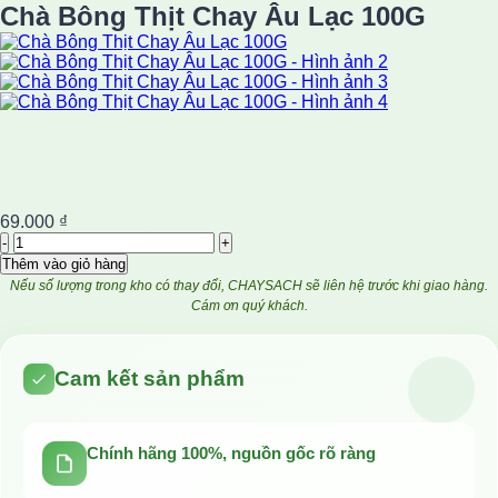
Chà Bông Thịt Chay Âu Lạc 100G
69.000
₫
Chà
Bông
Thêm vào giỏ hàng
Thịt
Nếu số lượng trong kho có thay đổi, CHAYSACH sẽ liên hệ trước khi giao hàng.
Chay
Cám ơn quý khách.
Âu
Lạc
100G
Cam kết sản phẩm
số
lượng
Chính hãng 100%, nguồn gốc rõ ràng