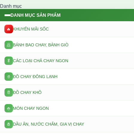
Danh mục
DANH MỤC SẢN PHẨM
🔥
KHUYẾN MÃI SỐC
🥟
BÁNH BAO CHAY, BÁNH GIÒ
🥬
CÁC LOẠI CHẢ CHAY NGON
🥤
ĐỒ CHAY ĐÔNG LẠNH
🥛
ĐỒ CHAY KHÔ
🍚
MÓN CHAY NGON
🧂
DẦU ĂN, NƯỚC CHẤM, GIA VỊ CHAY