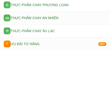
🍜
THỰC PHẨM CHAY PHƯƠNG LOAN
🍰
THỰC PHẨM CHAY AN NHIÊN
❄️
THỰC PHẨM CHAY ÂU LẠC
⭐
ƯU ĐÃI TỪ HÃNG
HOT