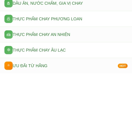
🧂
DẦU ĂN, NƯỚC CHẤM, GIA VỊ CHAY
🍜
THỰC PHẨM CHAY PHƯƠNG LOAN
🍰
THỰC PHẨM CHAY AN NHIÊN
❄️
THỰC PHẨM CHAY ÂU LẠC
⭐
ƯU ĐÃI TỪ HÃNG
HOT