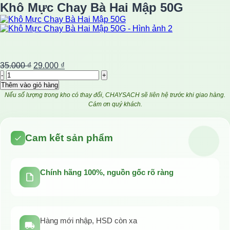
Khô Mực Chay Bà Hai Mập 50G
Giá
Giá
35.000
₫
29.000
₫
Khô
gốc
hiện
Mực
là:
tại
Thêm vào giỏ hàng
Chay
35.000 ₫.
là:
Nếu số lượng trong kho có thay đổi, CHAYSACH sẽ liên hệ trước khi giao hàng.
Bà
29.000 ₫.
Cám ơn quý khách.
Hai
Mập
50G
Cam kết sản phẩm
số
lượng
Chính hãng 100%, nguồn gốc rõ ràng
Hàng mới nhập, HSD còn xa