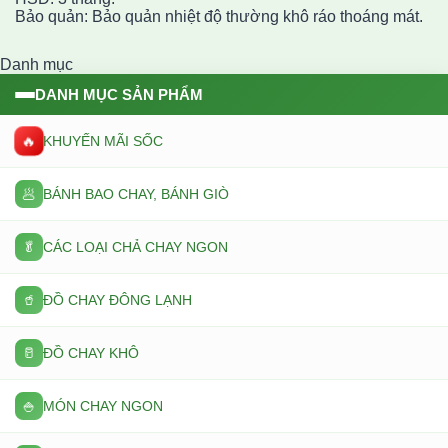
Bảo quản: Bảo quản nhiệt độ thường khô ráo thoáng mát.
Danh mục
DANH MỤC SẢN PHẨM
🔥
KHUYẾN MÃI SỐC
🥟
BÁNH BAO CHAY, BÁNH GIÒ
🥬
CÁC LOẠI CHẢ CHAY NGON
🥤
ĐỒ CHAY ĐÔNG LẠNH
🥛
ĐỒ CHAY KHÔ
🍚
MÓN CHAY NGON