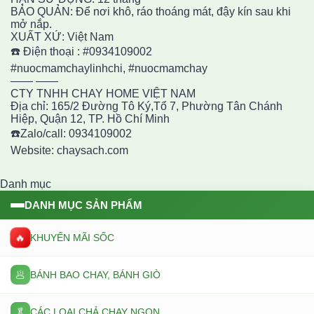
BẢO QUẢN: Để nơi khô, ráo thoáng mát, đậy kín sau khi
mở nắp.
XUẤT XỨ: Việt Nam
☎️ Điện thoại : #0934109002
#nuocmamchaylinhchi, #nuocmamchay
—— ——
CTY TNHH CHAY HOME VIỆT NAM
Địa chỉ: 165/2 Đường Tô Ký,Tổ 7, Phường Tân Chánh
Hiệp, Quận 12, TP. Hồ Chí Minh
☎️Zalo/call: 0934109002
Website: chaysach.com
Danh mục
DANH MỤC SẢN PHẨM
🔥
KHUYẾN MÃI SỐC
🥟
BÁNH BAO CHAY, BÁNH GIÒ
🥬
CÁC LOẠI CHẢ CHAY NGON