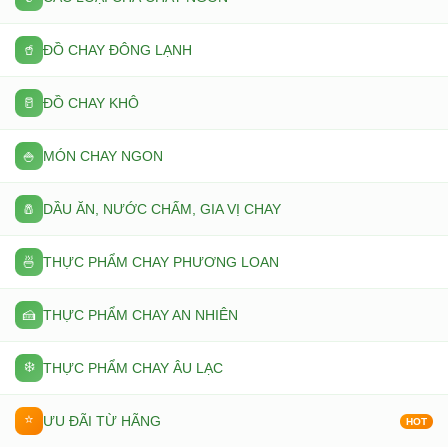
🥤
ĐỒ CHAY ĐÔNG LẠNH
🥛
ĐỒ CHAY KHÔ
🍚
MÓN CHAY NGON
🧂
DẦU ĂN, NƯỚC CHẤM, GIA VỊ CHAY
🍜
THỰC PHẨM CHAY PHƯƠNG LOAN
🍰
THỰC PHẨM CHAY AN NHIÊN
❄️
THỰC PHẨM CHAY ÂU LẠC
⭐
ƯU ĐÃI TỪ HÃNG
HOT