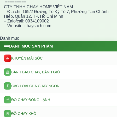
=========
CTY TNHH CHAY HOME VIỆT NAM
– Địa chỉ: 165/2 Đường Tô Ký,Tổ 7, Phường Tân Chánh
Hiệp, Quận 12, TP. Hồ Chí Minh
– Zalo/call: 0934109002
– Website: chaysach.com
Danh mục
DANH MỤC SẢN PHẨM
🔥
KHUYẾN MÃI SỐC
🥟
BÁNH BAO CHAY, BÁNH GIÒ
🥬
CÁC LOẠI CHẢ CHAY NGON
🥤
ĐỒ CHAY ĐÔNG LẠNH
🥛
ĐỒ CHAY KHÔ