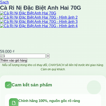
Sạch
Cà Ri Nị Đặc Biệt Anh Hai 70G
59.000
₫
Cà
Ri
Thêm vào giỏ hàng
Nị
Nếu số lượng trong kho có thay đổi, CHAYSACH sẽ liên hệ trước khi giao hàng.
Đặc
Cám ơn quý khách.
Biệt
Anh
Hai
Cam kết sản phẩm
70G
số
lượng
Chính hãng 100%, nguồn gốc rõ ràng