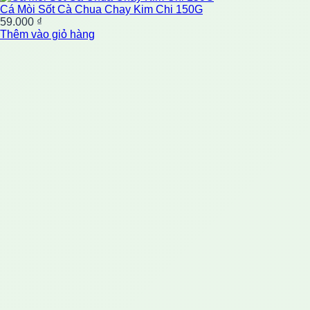
Cá Mòi Sốt Cà Chua Chay Kim Chi 150G
59.000
₫
Thêm vào giỏ hàng