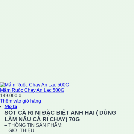
Mắm Ruốc Chay An Lạc 500G
149.000
₫
Thêm vào giỏ hàng
Mô tả
SỐT CÀ RI NỊ ĐẶC BIỆT ANH HAI ( DÙNG
LÀM NẤU CÀ RI CHAY) 70G
– THÔNG TIN SẢN PHẨM:
– GIỚI THIỆU: