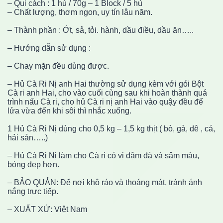
– Qui cách : 1 hủ / 70g – 1 Block / 5 hủ
– Chất lượng, thơm ngon, uy tín lâu năm.
– Thành phần : Ớt, sả, tỏi. hành, dầu điều, dầu ăn…..
– Hướng dẫn sử dụng :
– Chay mặn đều dùng được.
– Hủ Cà Ri Nị anh Hai thường sử dụng kèm với gói Bột
Cà ri anh Hai, cho vào cuối cùng sau khi hoàn thành quá
trình nấu Cà ri, cho hủ Cà ri nị anh Hai vào quậy đều để
lửa vừa đến khi sôi thì nhắc xuống.
1 Hủ Cà Ri Nị dùng cho 0,5 kg – 1,5 kg thịt ( bò, gà, dê , cá,
hải sản…..)
– Hủ Cà Ri Nị làm cho Cà ri có vị đậm đà và sậm màu,
bóng đẹp hơn.
– BẢO QUẢN: Để nơi khô ráo và thoáng mát, tránh ánh
nắng trực tiếp.
– XUẤT XỨ: Việt Nam