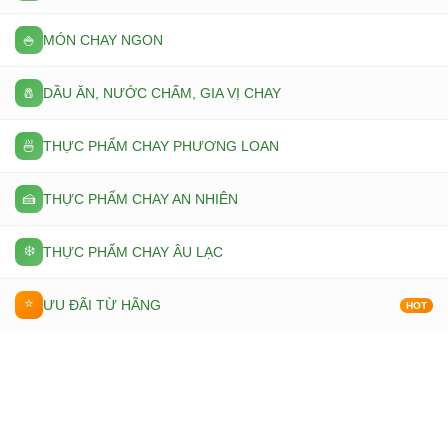
🍚
MÓN CHAY NGON
🧂
DẦU ĂN, NƯỚC CHẤM, GIA VỊ CHAY
🍜
THỰC PHẨM CHAY PHƯƠNG LOAN
🍰
THỰC PHẨM CHAY AN NHIÊN
❄️
THỰC PHẨM CHAY ÂU LẠC
⭐
ƯU ĐÃI TỪ HÃNG
HOT