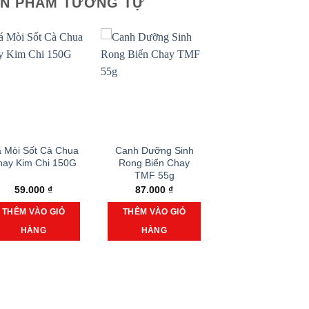
N PHẨM TƯƠNG TỰ
 Mòi Sốt Cà Chua
Canh Dưỡng Sinh
hay Kim Chi 150G
Rong Biển Chay
TMF 55g
59.000
₫
87.000
₫
THÊM VÀO GIỎ
THÊM VÀO GIỎ
HÀNG
HÀNG