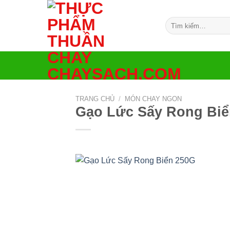
Bỏ
qua
Tìm
nội
kiếm:
dung
TRANG CHỦ
/
MÓN CHAY NGON
Gạo Lức Sấy Rong Biể