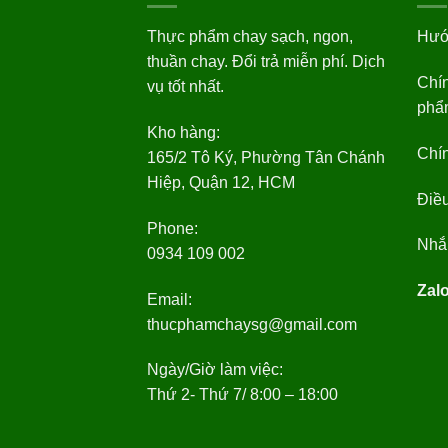
Thực phẩm chay sạch, ngon,
Hướ
thuần chay. Đổi trả miễn phí. Dịch
Chín
vụ tốt nhất.
phẩ
Kho hàng:
Chí
165/2 Tô Ký, Phường Tân Chánh
Hiệp, Quận 12, HCM
Điều
Phone:
Nhắn
0934 109 002
Zal
Email:
thucphamchaysg@gmail.com
Ngày/Giờ làm việc:
Thứ 2- Thứ 7/ 8:00 – 18:00