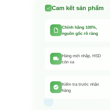
Cam kết sản phẩm
Chính hãng 100%,
nguồn gốc rõ ràng
Chà Bông Rong Biển
Thịt Thực Vật Hầm
Chả giò chay
Hàng mới nhập, HSD
Hoa Đàm 100G
Đậu Chay Kim Chi
sắc (20 cu
còn xa
200G
75.000
₫
59.000
₫
110.000
THÊM VÀO GIỎ
THÊM VÀO GIỎ
THÊM VÀO 
HÀNG
HÀNG
HÀNG
Kiểm tra trước nhận
hàng